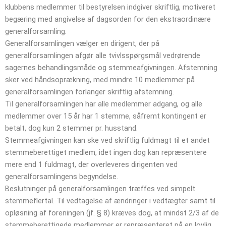
klubbens medlemmer til bestyrelsen indgiver skriftlig, motiveret
begæring med angivelse af dagsorden for den ekstraordinære
generalforsamling.
Generalforsamlingen vælger en dirigent, der på
generalforsamlingen afgør alle tvivlsspørgsmål vedrørende
sagernes behandlingsmåde og stemmeafgivningen. Afstemning
sker ved håndsoprækning, med mindre 10 medlemmer på
generalforsamlingen forlanger skriftlig afstemning.
Til generalforsamlingen har alle medlemmer adgang, og alle
medlemmer over 15 år har 1 stemme, såfremt kontingent er
betalt, dog kun 2 stemmer pr. husstand.
Stemmeafgivningen kan ske ved skriftlig fuldmagt til et andet
stemmeberettiget medlem, idet ingen dog kan repræsentere
mere end 1 fuldmagt, der overleveres dirigenten ved
generalforsamlingens begyndelse.
Beslutninger på generalforsamlingen træffes ved simpelt
stemmeflertal. Til vedtagelse af ændringer i vedtægter samt til
opløsning af foreningen (jf. § 8) kræves dog, at mindst 2/3 af de
stemmeberettigede medlemmer er repræsenteret på en lovlig