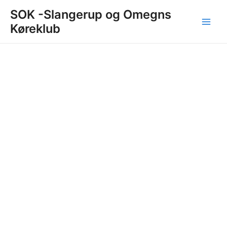
Gå
Main
SOK -Slangerup og Omegns
til
Køreklub
Men
indholdet
VEDTÆGTER