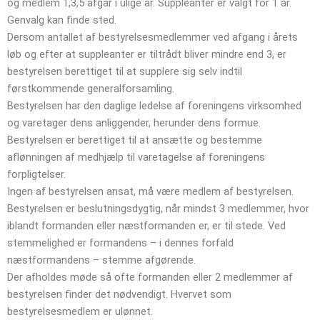
og medlem 1,3,5 afgår i ulige år. Suppleanter er valgt for 1 år.
Genvalg kan finde sted.
Dersom antallet af bestyrelsesmedlemmer ved afgang i årets
løb og efter at suppleanter er tiltrådt bliver mindre end 3, er
bestyrelsen berettiget til at supplere sig selv indtil
førstkommende generalforsamling.
Bestyrelsen har den daglige ledelse af foreningens virksomhed
og varetager dens anliggender, herunder dens formue.
Bestyrelsen er berettiget til at ansætte og bestemme
aflønningen af medhjælp til varetagelse af foreningens
forpligtelser.
Ingen af bestyrelsen ansat, må være medlem af bestyrelsen.
Bestyrelsen er beslutningsdygtig, når mindst 3 medlemmer, hvor
iblandt formanden eller næstformanden er, er til stede. Ved
stemmelighed er formandens – i dennes forfald
næstformandens – stemme afgørende.
Der afholdes møde så ofte formanden eller 2 medlemmer af
bestyrelsen finder det nødvendigt. Hvervet som
bestyrelsesmedlem er ulønnet.