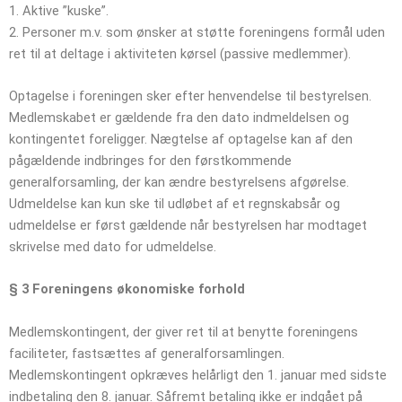
1. Aktive ”kuske”.
2. Personer m.v. som ønsker at støtte foreningens formål uden
ret til at deltage i aktiviteten kørsel (passive medlemmer).
Optagelse i foreningen sker efter henvendelse til bestyrelsen.
Medlemskabet er gældende fra den dato indmeldelsen og
kontingentet foreligger. Nægtelse af optagelse kan af den
pågældende indbringes for den førstkommende
generalforsamling, der kan ændre bestyrelsens afgørelse.
Udmeldelse kan kun ske til udløbet af et regnskabsår og
udmeldelse er først gældende når bestyrelsen har modtaget
skrivelse med dato for udmeldelse.
§ 3
Foreningens økonomiske forhold
Medlemskontingent, der giver ret til at benytte foreningens
faciliteter, fastsættes af generalforsamlingen.
Medlemskontingent opkræves helårligt den 1. januar med sidste
indbetaling den 8. januar. Såfremt betaling ikke er indgået på